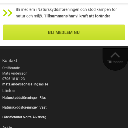
Bli medlem i Naturskyddsföreningen och stöd kampen för
natur och miljö.
Tillsammans har vi kraft att förändra
BLI MEDLEM NU
Kontakt
Till toppen
Ordförande
Mats Andersson
0706-18 81 23
mats.andersson@alingsas.se
Länkar
Naturskyddsföreningen Riks
Naturskyddsföreningen Väst
Länsförbund Norra Älvsborg
Arkiv