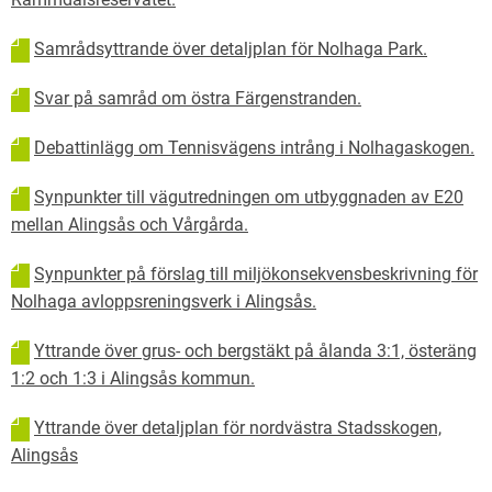
Samrådsyttrande över detaljplan för Nolhaga Park.
Svar på samråd om östra Färgenstranden.
Debattinlägg om Tennisvägens intrång i Nolhagaskogen.
Synpunkter till vägutredningen om utbyggnaden av E20
mellan Alingsås och Vårgårda.
Synpunkter på förslag till miljökonsekvensbeskrivning för
Nolhaga avloppsreningsverk i Alingsås.
Yttrande över grus- och bergstäkt på ålanda 3:1, österäng
1:2 och 1:3 i Alingsås kommun.
Yttrande över detaljplan för nordvästra Stadsskogen,
Alingsås