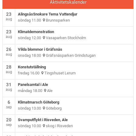
Aktivitetskalender
23
AlingsåsSnokare Tema Vattendjur
aug
söndag 11.00
Brunnsparken
23
Klimatdemonstration
aug
söndag 12.00
Vasaparken Stockholm
26
Vilda blommor i Gräfsnäs
aug
onsdag 18.00
Gräfsnäsparken Grindstugan
28
Konstutställning
aug
fredag 16.00
Tingshuset Lerum
31
Panelsamtal i Ale
aug
måndag 18.00
Ale
6
Klimatmarsch Göteborg
sep
söndag 13.00
Göteborg
20
Svamputflykt i Risveden, Ale
sep
söndag 10.00
skog i Risveden