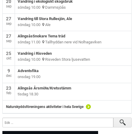
20
Vandring i ekologiskt skogsbruk
sep
söndag 10.00
Dammsjöås
27
Vandring till Stora Rullesjön, Ale
sep
söndag 10.00
Ale
27
AlingsåsSnokare Tema träd
sep
söndag 11.00
Tallhyddan nere vid Nolhagaviken
25
Vandring i Risveden
okt
söndag 10.00
Risveden Stora ljusevatten
9
Adventsfika
dec
onsdag 19.00
23
Alingsås Årsmöte/Kretsstämm
feb
tisdag 18.30
Naturskyddsföreningens aktiviteter i hela Sverige