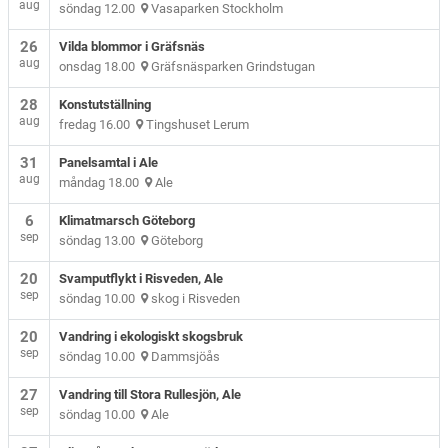
aug
söndag 12.00
Vasaparken Stockholm
26
Vilda blommor i Gräfsnäs
aug
onsdag 18.00
Gräfsnäsparken Grindstugan
28
Konstutställning
aug
fredag 16.00
Tingshuset Lerum
31
Panelsamtal i Ale
aug
måndag 18.00
Ale
6
Klimatmarsch Göteborg
sep
söndag 13.00
Göteborg
20
Svamputflykt i Risveden, Ale
sep
söndag 10.00
skog i Risveden
20
Vandring i ekologiskt skogsbruk
sep
söndag 10.00
Dammsjöås
27
Vandring till Stora Rullesjön, Ale
sep
söndag 10.00
Ale