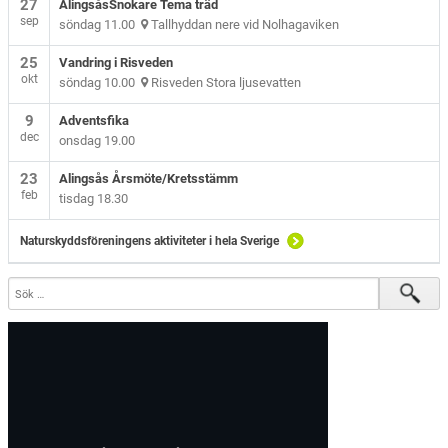
27
AlingsåsSnokare Tema träd
sep
söndag 11.00
Tallhyddan nere vid Nolhagaviken
25
Vandring i Risveden
okt
söndag 10.00
Risveden Stora ljusevatten
9
Adventsfika
dec
onsdag 19.00
23
Alingsås Årsmöte/Kretsstämm
feb
tisdag 18.30
Naturskyddsföreningens aktiviteter i hela Sverige