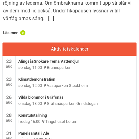
röjning av lederna. Om örnbräknarna kommit upp så slår vi
av dem med lie också. Under fikapausen lyssnar vi till
vårfåglarnas sång. […]
Läs mer
Aktivitetskalender
23
AlingsåsSnokare Tema Vattendjur
aug
söndag 11.00
Brunnsparken
23
Klimatdemonstration
aug
söndag 12.00
Vasaparken Stockholm
26
Vilda blommor i Gräfsnäs
aug
onsdag 18.00
Gräfsnäsparken Grindstugan
28
Konstutställning
aug
fredag 16.00
Tingshuset Lerum
31
Panelsamtal i Ale
aug