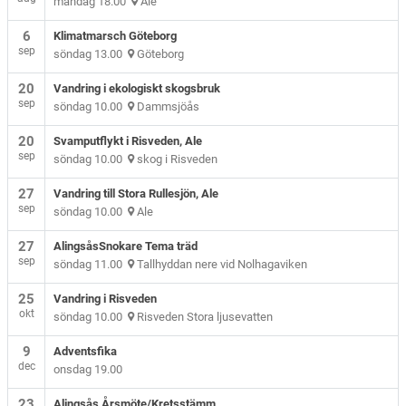
måndag 18.00
Ale
6
Klimatmarsch Göteborg
sep
söndag 13.00
Göteborg
20
Vandring i ekologiskt skogsbruk
sep
söndag 10.00
Dammsjöås
20
Svamputflykt i Risveden, Ale
sep
söndag 10.00
skog i Risveden
27
Vandring till Stora Rullesjön, Ale
sep
söndag 10.00
Ale
27
AlingsåsSnokare Tema träd
sep
söndag 11.00
Tallhyddan nere vid Nolhagaviken
25
Vandring i Risveden
okt
söndag 10.00
Risveden Stora ljusevatten
9
Adventsfika
dec
onsdag 19.00
23
Alingsås Årsmöte/Kretsstämm