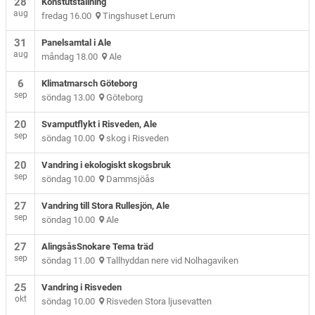
28
Konstutställning
aug
fredag 16.00
Tingshuset Lerum
31
Panelsamtal i Ale
aug
måndag 18.00
Ale
6
Klimatmarsch Göteborg
sep
söndag 13.00
Göteborg
20
Svamputflykt i Risveden, Ale
sep
söndag 10.00
skog i Risveden
20
Vandring i ekologiskt skogsbruk
sep
söndag 10.00
Dammsjöås
27
Vandring till Stora Rullesjön, Ale
sep
söndag 10.00
Ale
27
AlingsåsSnokare Tema träd
sep
söndag 11.00
Tallhyddan nere vid Nolhagaviken
25
Vandring i Risveden
okt
söndag 10.00
Risveden Stora ljusevatten