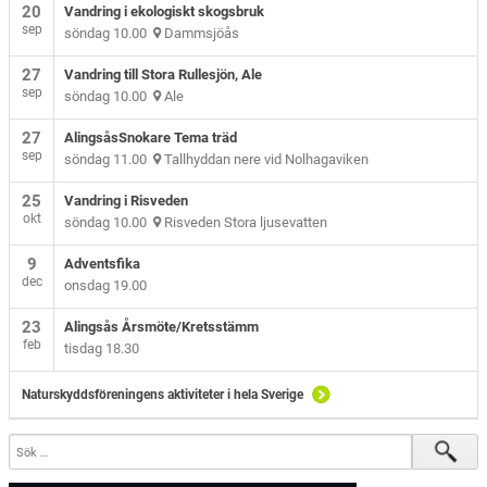
20
Vandring i ekologiskt skogsbruk
sep
söndag 10.00
Dammsjöås
27
Vandring till Stora Rullesjön, Ale
sep
söndag 10.00
Ale
27
AlingsåsSnokare Tema träd
sep
söndag 11.00
Tallhyddan nere vid Nolhagaviken
25
Vandring i Risveden
okt
söndag 10.00
Risveden Stora ljusevatten
9
Adventsfika
dec
onsdag 19.00
23
Alingsås Årsmöte/Kretsstämm
feb
tisdag 18.30
Naturskyddsföreningens aktiviteter i hela Sverige