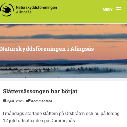
MENY
Aktuellt
Program 2026
Naturskyddsföreningen i Alingsås
Grupper
Samarbetsprojekt
Om oss
Slåttersässongen har börjat
8 juli, 2025
Kommentera
I måndags startade slåttern på Örsbråten och nu på lördag
12 juli fortsätter den på Dammsjöås.