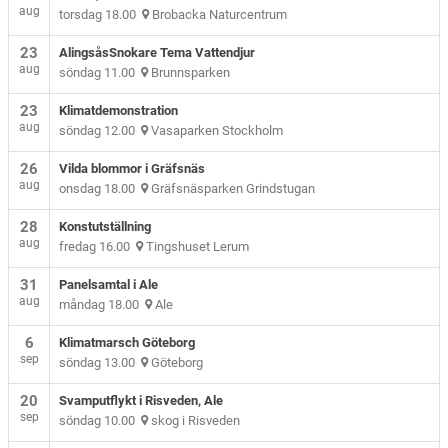
aug
torsdag 18.00
Brobacka Naturcentrum
23
AlingsåsSnokare Tema Vattendjur
aug
söndag 11.00
Brunnsparken
23
Klimatdemonstration
aug
söndag 12.00
Vasaparken Stockholm
26
Vilda blommor i Gräfsnäs
aug
onsdag 18.00
Gräfsnäsparken Grindstugan
28
Konstutställning
aug
fredag 16.00
Tingshuset Lerum
31
Panelsamtal i Ale
aug
måndag 18.00
Ale
6
Klimatmarsch Göteborg
sep
söndag 13.00
Göteborg
20
Svamputflykt i Risveden, Ale
sep
söndag 10.00
skog i Risveden