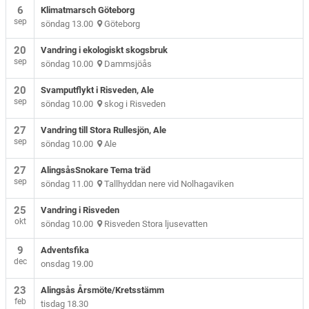
6
Klimatmarsch Göteborg
sep
söndag 13.00
Göteborg
20
Vandring i ekologiskt skogsbruk
sep
söndag 10.00
Dammsjöås
20
Svamputflykt i Risveden, Ale
sep
söndag 10.00
skog i Risveden
27
Vandring till Stora Rullesjön, Ale
sep
söndag 10.00
Ale
27
AlingsåsSnokare Tema träd
sep
söndag 11.00
Tallhyddan nere vid Nolhagaviken
25
Vandring i Risveden
okt
söndag 10.00
Risveden Stora ljusevatten
9
Adventsfika
dec
onsdag 19.00
23
Alingsås Årsmöte/Kretsstämm
feb
tisdag 18.30