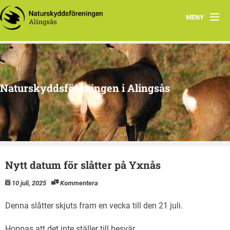
MENY
Aktuellt
Program 2026
Naturskyddsföreningen i Alingsås
Grupper
Samarbetsprojekt
Om oss
Nytt datum för slåtter på Yxnås
10 juli, 2025
Kommentera
Denna slåtter skjuts fram en vecka till den 21 juli.
Hoppas att det inte ställer till besvär.