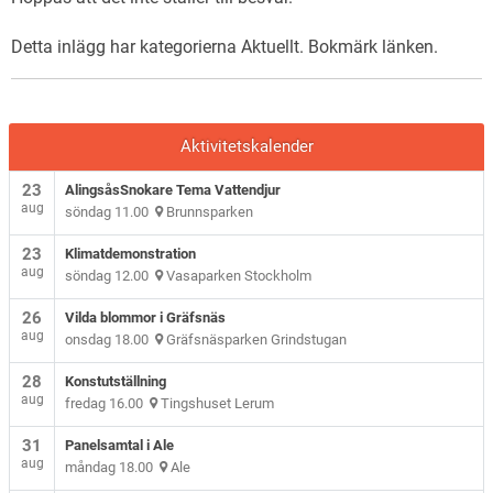
Detta inlägg har kategorierna
Aktuellt
. Bokmärk
länken
.
Aktivitetskalender
23
AlingsåsSnokare Tema Vattendjur
aug
söndag 11.00
Brunnsparken
23
Klimatdemonstration
aug
söndag 12.00
Vasaparken Stockholm
26
Vilda blommor i Gräfsnäs
aug
onsdag 18.00
Gräfsnäsparken Grindstugan
28
Konstutställning
aug
fredag 16.00
Tingshuset Lerum
31
Panelsamtal i Ale
aug
måndag 18.00
Ale