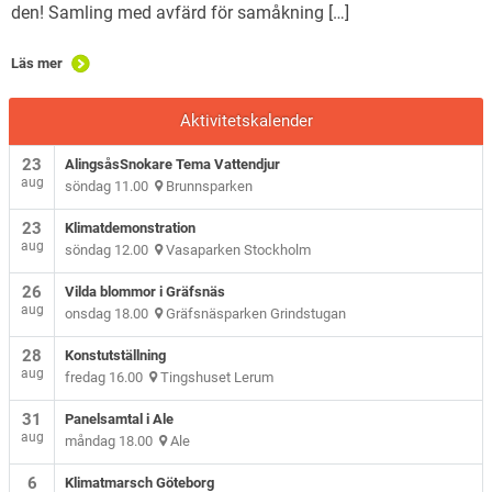
den! Samling med avfärd för samåkning […]
Läs mer
Aktivitetskalender
23
AlingsåsSnokare Tema Vattendjur
aug
söndag 11.00
Brunnsparken
23
Klimatdemonstration
aug
söndag 12.00
Vasaparken Stockholm
26
Vilda blommor i Gräfsnäs
aug
onsdag 18.00
Gräfsnäsparken Grindstugan
28
Konstutställning
aug
fredag 16.00
Tingshuset Lerum
31
Panelsamtal i Ale
aug
måndag 18.00
Ale
6
Klimatmarsch Göteborg