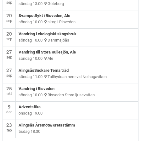
sep
söndag 13.00
Göteborg
20
Svamputflykt i Risveden, Ale
sep
söndag 10.00
skog i Risveden
20
Vandring i ekologiskt skogsbruk
sep
söndag 10.00
Dammsjöås
27
Vandring till Stora Rullesjön, Ale
sep
söndag 10.00
Ale
27
AlingsåsSnokare Tema träd
sep
söndag 11.00
Tallhyddan nere vid Nolhagaviken
25
Vandring i Risveden
okt
söndag 10.00
Risveden Stora ljusevatten
9
Adventsfika
dec
onsdag 19.00
23
Alingsås Årsmöte/Kretsstämm
feb
tisdag 18.30