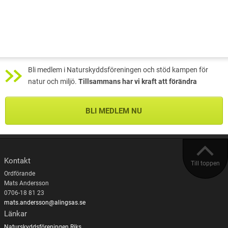
Bli medlem i Naturskyddsföreningen och stöd kampen för
natur och miljö.
Tillsammans har vi kraft att förändra
BLI MEDLEM NU
Kontakt
Till toppen
Ordförande
Mats Andersson
0706-18 81 23
mats.andersson@alingsas.se
Länkar
Naturskyddsföreningen Riks