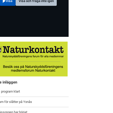
Visa
Visa och fråga inte igen
e inläggen
 program klart
um för slåtter på Yxnås
ässongen har börjat