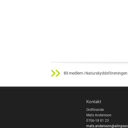
Bli medlem i Naturskyddsföreningen 
Kontakt
Ordförande
Mats Andersson
0706-18 81 23
mats.andersson@alingsas