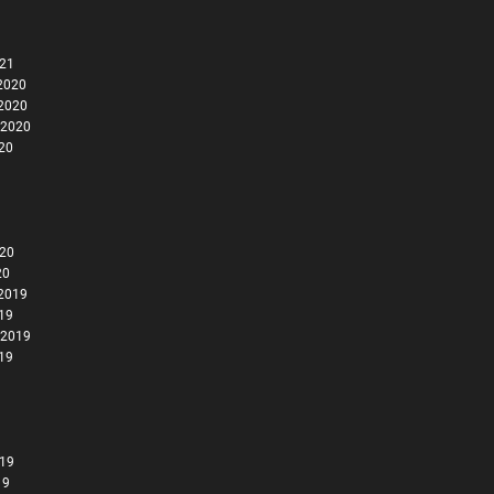
021
2020
2020
 2020
020
020
20
2019
019
 2019
019
019
19