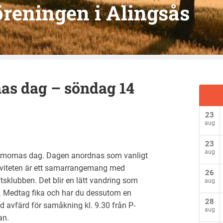
reningen i Alingsås
as dag – söndag 14
23
aug
23
aug
mmornas dag. Dagen anordnas som vanligt
iviteten är ett samarrangemang med
26
sklubben. Det blir en lätt vandring som
aug
n. Medtag fika och har du dessutom en
28
d avfärd för samåkning kl. 9.30 från P-
aug
an.