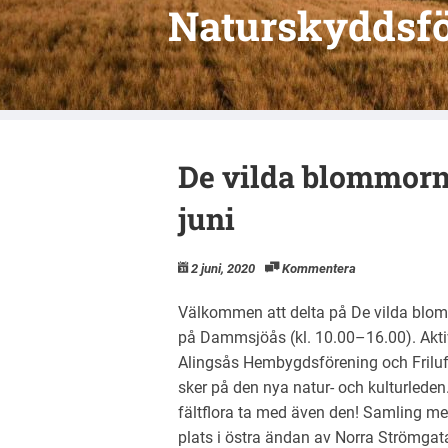
Naturskyddsfö
De vilda blommorn
juni
2 juni, 2020
Kommentera
Välkommen att delta på De vilda blo
på Dammsjöås (kl. 10.00–16.00). Akt
Alingsås Hembygdsförening och Friluft
sker på den nya natur- och kulturlede
fältflora ta med även den! Samling me
plats i östra ändan av Norra Strömgat