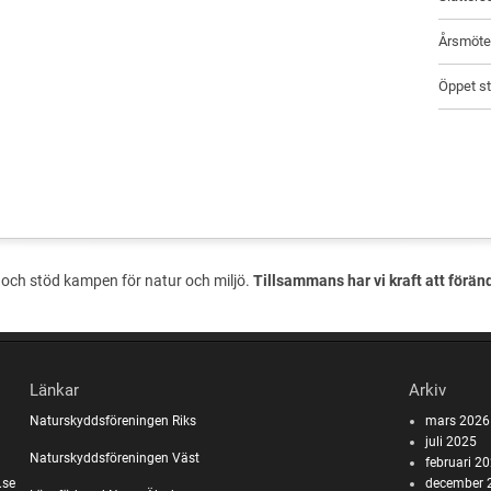
Årsmöte 
Öppet st
och stöd kampen för natur och miljö.
Tillsammans har vi kraft att förän
Länkar
Arkiv
Naturskyddsföreningen Riks
mars 2026
juli 2025
Naturskyddsföreningen Väst
februari 2
.se
december 