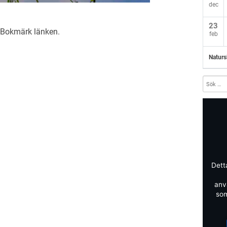
dec
23
. Bokmärk
länken
.
feb
Naturs
Dett
anv
som