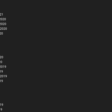
021
2020
2020
 2020
020
020
20
2019
019
 2019
019
019
19