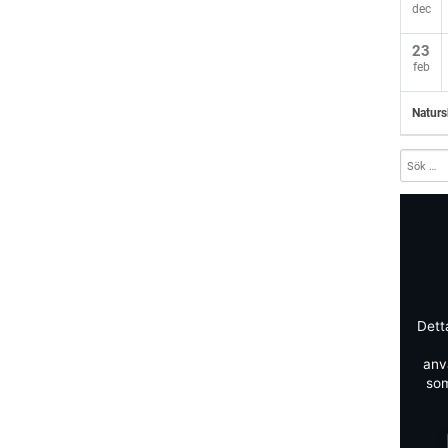
dec
23
feb
Naturs
Dett
anv
som