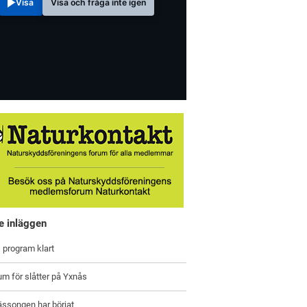
Visa
Visa och fråga inte igen
e inläggen
 program klart
um för slåtter på Yxnås
ässongen har börjat