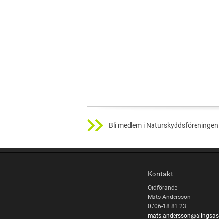
Bli medlem i Naturskyddsföreningen 
Kontakt
Ordförande
Mats Andersson
0706-18 81 23
mats.andersson@alingsas