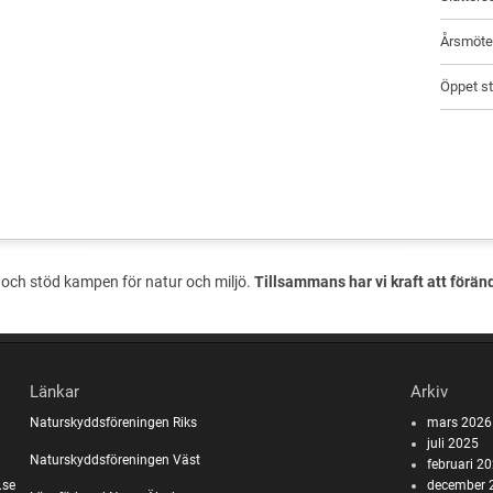
Årsmöte 
Öppet st
och stöd kampen för natur och miljö.
Tillsammans har vi kraft att förän
Länkar
Arkiv
Naturskyddsföreningen Riks
mars 2026
juli 2025
Naturskyddsföreningen Väst
februari 2
.se
december 