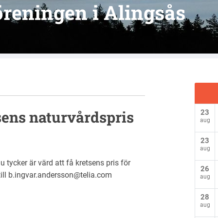
reningen i Alingsås
sens naturvårdspris
23
aug
23
aug
tycker är värd att få kretsens pris för
26
 till b.ingvar.andersson@telia.com
aug
28
aug