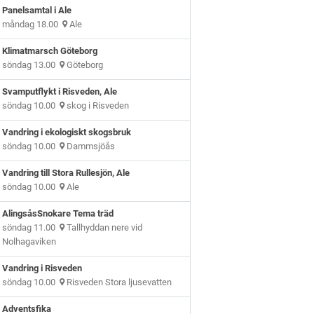
Panelsamtal i Ale
måndag 18.00
Ale
Klimatmarsch Göteborg
söndag 13.00
Göteborg
Svamputflykt i Risveden, Ale
söndag 10.00
skog i Risveden
Vandring i ekologiskt skogsbruk
söndag 10.00
Dammsjöås
Vandring till Stora Rullesjön, Ale
söndag 10.00
Ale
AlingsåsSnokare Tema träd
söndag 11.00
Tallhyddan nere vid
Nolhagaviken
Vandring i Risveden
söndag 10.00
Risveden Stora ljusevatten
Adventsfika