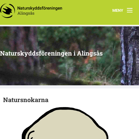
MENY
Aktuellt
Program 2026
Naturskyddsföreningen i Alingsås
Grupper
Samarbetsprojekt
Om oss
Natursnokarna