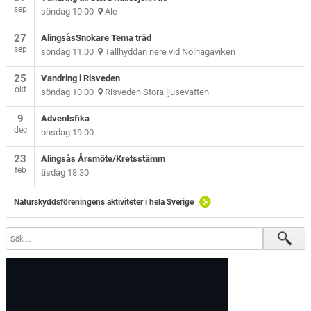
sep
söndag 10.00
Ale
27
AlingsåsSnokare Tema träd
sep
söndag 11.00
Tallhyddan nere vid Nolhagaviken
25
Vandring i Risveden
okt
söndag 10.00
Risveden Stora ljusevatten
9
Adventsfika
dec
onsdag 19.00
23
Alingsås Årsmöte/Kretsstämm
feb
tisdag 18.30
Naturskyddsföreningens aktiviteter i hela Sverige