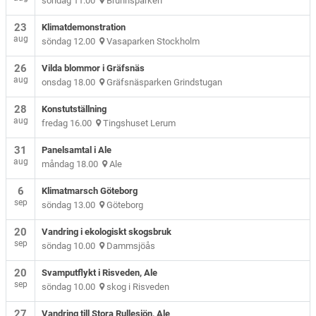
söndag 11.00
Brunnsparken
23
Klimatdemonstration
aug
söndag 12.00
Vasaparken Stockholm
26
Vilda blommor i Gräfsnäs
aug
onsdag 18.00
Gräfsnäsparken Grindstugan
28
Konstutställning
aug
fredag 16.00
Tingshuset Lerum
31
Panelsamtal i Ale
aug
måndag 18.00
Ale
6
Klimatmarsch Göteborg
sep
söndag 13.00
Göteborg
20
Vandring i ekologiskt skogsbruk
sep
söndag 10.00
Dammsjöås
20
Svamputflykt i Risveden, Ale
sep
söndag 10.00
skog i Risveden
27
Vandring till Stora Rullesjön, Ale