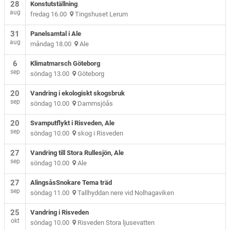
28
Konstutställning
aug
fredag 16.00
Tingshuset Lerum
31
Panelsamtal i Ale
aug
måndag 18.00
Ale
6
Klimatmarsch Göteborg
sep
söndag 13.00
Göteborg
20
Vandring i ekologiskt skogsbruk
sep
söndag 10.00
Dammsjöås
20
Svamputflykt i Risveden, Ale
sep
söndag 10.00
skog i Risveden
27
Vandring till Stora Rullesjön, Ale
sep
söndag 10.00
Ale
27
AlingsåsSnokare Tema träd
sep
söndag 11.00
Tallhyddan nere vid Nolhagaviken
25
Vandring i Risveden
okt
söndag 10.00
Risveden Stora ljusevatten