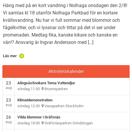
Häng med på en kort vandring i Nolhaga onsdagen den 2/8!
Vi samlas kl 18 utanför Nolhaga Parkbad för en kortare
kvällsvandring. Nu har vi full sommar med blommor och
fågelkvitter, och vi lyssnar och tittar på det vi ser under
promenaden. Medtag fika, kanske kikare och kanske en
vän!? Ansvarig är Ingvar Andersson med […]
Läs mer
Aktivitetskalender
23
AlingsåsSnokare Tema Vattendjur
aug
söndag 11.00
Brunnsparken
23
Klimatdemonstration
aug
söndag 12.00
Vasaparken Stockholm
26
Vilda blommor i Gräfsnäs
aug
onsdag 18.00
Gräfsnäsparken Grindstugan