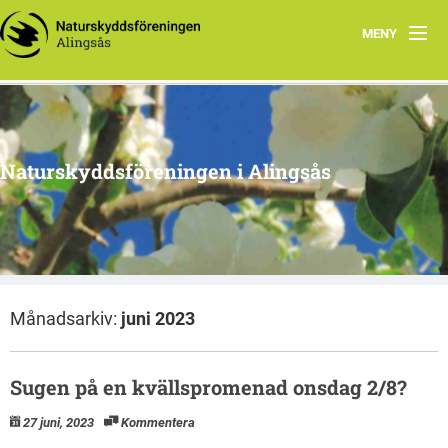
MENY
Aktuellt
Program 2026
Naturskyddsföreningen i Alingsås
Grupper
Samarbetsprojekt
Om oss
Månadsarkiv:
juni 2023
Sugen på en kvällspromenad onsdag 2/8?
27 juni, 2023
Kommentera