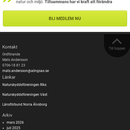
natur och miljö.
Tillsammans har vi kraft att förändra
BLI MEDLEM NU
Kontakt
Till toppen
Ordförande
Mats Andersson
0706-18 81 23
mats.andersson@alingsas.se
Länkar
Naturskyddsföreningen Riks
Naturskyddsföreningen Väst
Länsförbund Norra Älvsborg
Arkiv
mars 2026
juli 2025