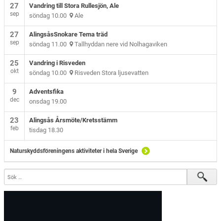
27
Vandring till Stora Rullesjön, Ale
sep
söndag 10.00
Ale
27
AlingsåsSnokare Tema träd
sep
söndag 11.00
Tallhyddan nere vid Nolhagaviken
25
Vandring i Risveden
okt
söndag 10.00
Risveden Stora ljusevatten
9
Adventsfika
dec
onsdag 19.00
23
Alingsås Årsmöte/Kretsstämm
feb
tisdag 18.30
Naturskyddsföreningens aktiviteter i hela Sverige