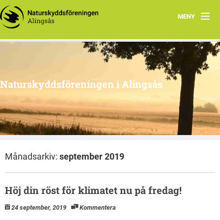
MENY
Aktuellt
Program 2026
Naturskyddsföreningen i Alingsås
Grupper
Samarbetsprojekt
Om oss
Månadsarkiv:
september 2019
Höj din röst för klimatet nu på fredag!
24 september, 2019
Kommentera