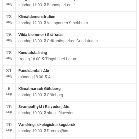
aug
söndag 11.00
Brunnsparken
23
Klimatdemonstration
aug
söndag 12.00
Vasaparken Stockholm
26
Vilda blommor i Gräfsnäs
aug
onsdag 18.00
Gräfsnäsparken Grindstugan
28
Konstutställning
aug
fredag 16.00
Tingshuset Lerum
31
Panelsamtal i Ale
aug
måndag 18.00
Ale
6
Klimatmarsch Göteborg
sep
söndag 13.00
Göteborg
20
Svamputflykt i Risveden, Ale
sep
söndag 10.00
skog i Risveden
20
Vandring i ekologiskt skogsbruk
sep
söndag 10.00
Dammsjöås