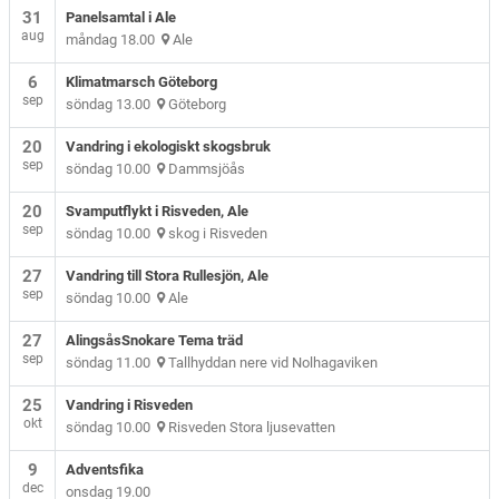
31
Panelsamtal i Ale
aug
måndag 18.00
Ale
6
Klimatmarsch Göteborg
sep
söndag 13.00
Göteborg
20
Vandring i ekologiskt skogsbruk
sep
söndag 10.00
Dammsjöås
20
Svamputflykt i Risveden, Ale
sep
söndag 10.00
skog i Risveden
27
Vandring till Stora Rullesjön, Ale
sep
söndag 10.00
Ale
27
AlingsåsSnokare Tema träd
sep
söndag 11.00
Tallhyddan nere vid Nolhagaviken
25
Vandring i Risveden
okt
söndag 10.00
Risveden Stora ljusevatten
9
Adventsfika
dec
onsdag 19.00