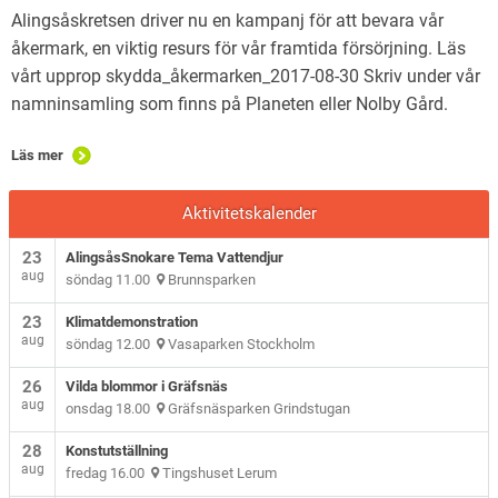
Alingsåskretsen driver nu en kampanj för att bevara vår
åkermark, en viktig resurs för vår framtida försörjning. Läs
vårt upprop skydda_åkermarken_2017-08-30 Skriv under vår
namninsamling som finns på Planeten eller Nolby Gård.
Läs mer
Aktivitetskalender
23
AlingsåsSnokare Tema Vattendjur
aug
söndag 11.00
Brunnsparken
23
Klimatdemonstration
aug
söndag 12.00
Vasaparken Stockholm
26
Vilda blommor i Gräfsnäs
aug
onsdag 18.00
Gräfsnäsparken Grindstugan
28
Konstutställning
aug
fredag 16.00
Tingshuset Lerum