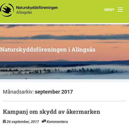
MENY
Aktuellt
Program 2026
Naturskyddsföreningen i Alingsås
Grupper
Samarbetsprojekt
Om oss
Månadsarkiv:
september 2017
Kampanj om skydd av åkermarken
26 september, 2017
Kommentera