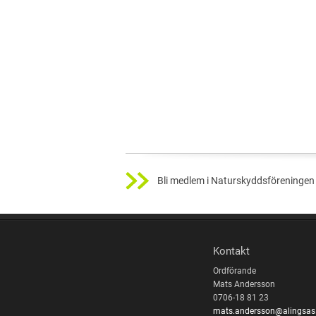
Bli medlem i Naturskyddsföreningen 
Kontakt
Ordförande
Mats Andersson
0706-18 81 23
mats.andersson@alingsas