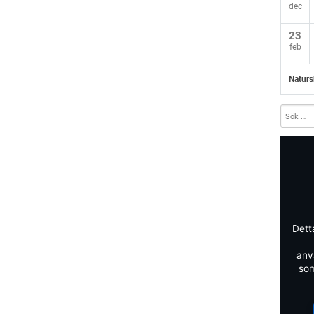
dec
23
feb
Naturs
Dett
anv
som