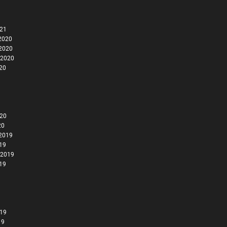
021
2020
2020
 2020
020
020
20
2019
019
 2019
019
019
19