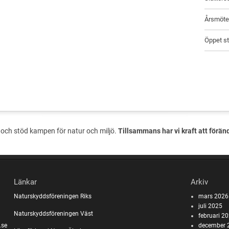
Årsmöte 
Öppet st
och stöd kampen för natur och miljö.
Tillsammans har vi kraft att förän
Länkar
Arkiv
Naturskyddsföreningen Riks
mars 2026
juli 2025
Naturskyddsföreningen Väst
februari 2
.se
december 