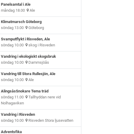
Panelsamtal i Ale
måndag 18.00
Ale
Klimatmarsch Göteborg
söndag 13.00
Göteborg
Svamputflykt i Risveden, Ale
söndag 10.00
skog i Risveden
Vandring i ekologiskt skogsbruk
söndag 10.00
Dammsjöås
Vandring till Stora Rullesjön, Ale
söndag 10.00
Ale
AlingsåsSnokare Tema träd
söndag 11.00
Tallhyddan nere vid
Nolhagaviken
Vandring i Risveden
söndag 10.00
Risveden Stora ljusevatten
Adventsfika