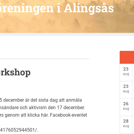
reningen i Alingsås
orkshop
23
aug
23
aug
15 december är det sista dag att anmäla
26
nsändare och aktivism den 17 december.
aug
s genom att klicka här. Facebook-eventet
28
aug
14176052944501/.