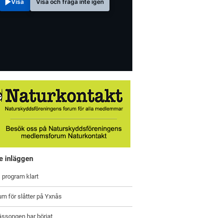
Visa
Visa och fråga inte igen
e inläggen
 program klart
um för slåtter på Yxnås
ässongen har börjat