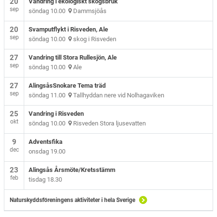
20
Vandring i ekologiskt skogsbruk
sep
söndag 10.00
Dammsjöås
20
Svamputflykt i Risveden, Ale
sep
söndag 10.00
skog i Risveden
27
Vandring till Stora Rullesjön, Ale
sep
söndag 10.00
Ale
27
AlingsåsSnokare Tema träd
sep
söndag 11.00
Tallhyddan nere vid Nolhagaviken
25
Vandring i Risveden
okt
söndag 10.00
Risveden Stora ljusevatten
9
Adventsfika
dec
onsdag 19.00
23
Alingsås Årsmöte/Kretsstämm
feb
tisdag 18.30
Naturskyddsföreningens aktiviteter i hela Sverige