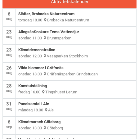
Aktivitetskalender
6
Slåtter, Brobacka Naturcentrum
aug
torsdag 18.00
Brobacka Naturcentrum
23
AlingsåsSnokare Tema Vattendjur
aug
söndag 11.00
Brunnsparken
23
Klimatdemonstration
aug
söndag 12.00
Vasaparken Stockholm
26
Vilda blommor i Gräfsnäs
aug
onsdag 18.00
Gräfsnäsparken Grindstugan
28
Konstutställning
aug
fredag 16.00
Tingshuset Lerum
31
Panelsamtal i Ale
aug
måndag 18.00
Ale
6
Klimatmarsch Göteborg
sep
söndag 13.00
Göteborg