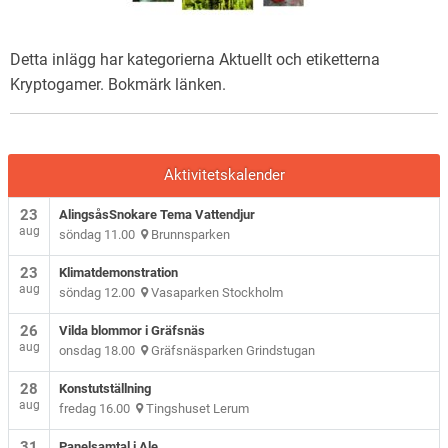
Detta inlägg har kategorierna
Aktuellt
och etiketterna
Kryptogamer
. Bokmärk
länken
.
Aktivitetskalender
23
AlingsåsSnokare Tema Vattendjur
aug
söndag 11.00
Brunnsparken
23
Klimatdemonstration
aug
söndag 12.00
Vasaparken Stockholm
26
Vilda blommor i Gräfsnäs
aug
onsdag 18.00
Gräfsnäsparken Grindstugan
28
Konstutställning
aug
fredag 16.00
Tingshuset Lerum
31
Panelsamtal i Ale