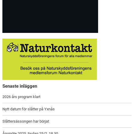
Senaste inläggen
2026 års program klart
Nytt datum för slåtter på Yxnås
Slåttersässongen har börjat
Årsmöte 2025, tisdag 25/2. 18.30