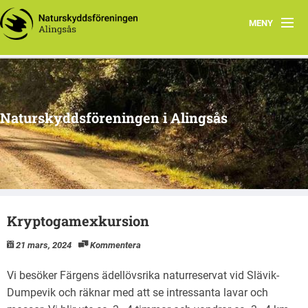
MENY
Aktuellt
Program 2026
Naturskyddsföreningen i Alingsås
Grupper
Samarbetsprojekt
Om oss
Kryptogamexkursion
21 mars, 2024
Kommentera
Vi besöker Färgens ädellövsrika naturreservat vid Slävik-
Dumpevik och räknar med att se intressanta lavar och