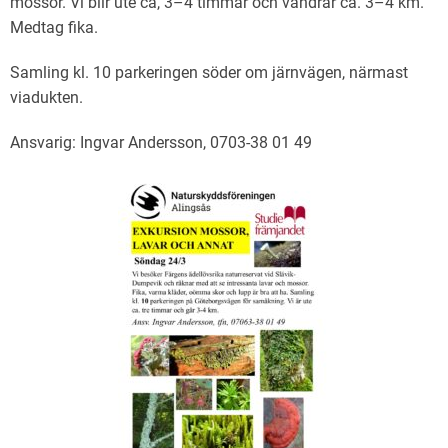
mossor. Vi blir ute ca, 3–4 timmar och vandrar ca. 3–4 km.
Medtag fika.
Samling kl. 10 parkeringen söder om järnvägen, närmast
viadukten.
Ansvarig: Ingvar Andersson, 0703-38 01 49