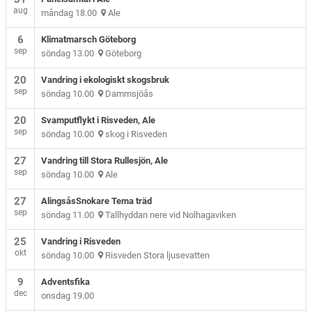
aug
måndag 18.00
Ale
6
Klimatmarsch Göteborg
sep
söndag 13.00
Göteborg
20
Vandring i ekologiskt skogsbruk
sep
söndag 10.00
Dammsjöås
20
Svamputflykt i Risveden, Ale
sep
söndag 10.00
skog i Risveden
27
Vandring till Stora Rullesjön, Ale
sep
söndag 10.00
Ale
27
AlingsåsSnokare Tema träd
sep
söndag 11.00
Tallhyddan nere vid Nolhagaviken
25
Vandring i Risveden
okt
söndag 10.00
Risveden Stora ljusevatten
9
Adventsfika
dec
onsdag 19.00