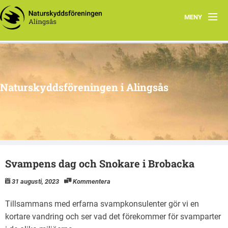
MENY
Aktuellt
Program 2026
Naturskyddsföreningen i Alingsås
Grupper
Samarbetsprojekt
Om oss
Svampens dag och Snokare i Brobacka
31 augusti, 2023
Kommentera
Tillsammans med erfarna svampkonsulenter gör vi en
kortare vandring och ser vad det förekommer för svamparter