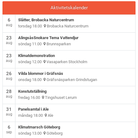
Aktivitetskalender
6
Slåtter, Brobacka Naturcentrum
aug
torsdag 18.00
Brobacka Naturcentrum
23
AlingsåsSnokare Tema Vattendjur
aug
söndag 11.00
Brunnsparken
23
Klimatdemonstration
aug
söndag 12.00
Vasaparken Stockholm
26
Vilda blommor i Gräfsnäs
aug
onsdag 18.00
Gräfsnäsparken Grindstugan
28
Konstutställning
aug
fredag 16.00
Tingshuset Lerum
31
Panelsamtal i Ale
aug
måndag 18.00
Ale
6
Klimatmarsch Göteborg
sep
söndag 13.00
Göteborg