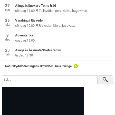
27
AlingsåsSnokare Tema träd
sep
söndag 11.00
Tallhyddan nere vid Nolhagaviken
25
Vandring i Risveden
okt
söndag 10.00
Risveden Stora ljusevatten
9
Adventsfika
dec
onsdag 19.00
23
Alingsås Årsmöte/Kretsstämm
feb
tisdag 18.30
Naturskyddsföreningens aktiviteter i hela Sverige