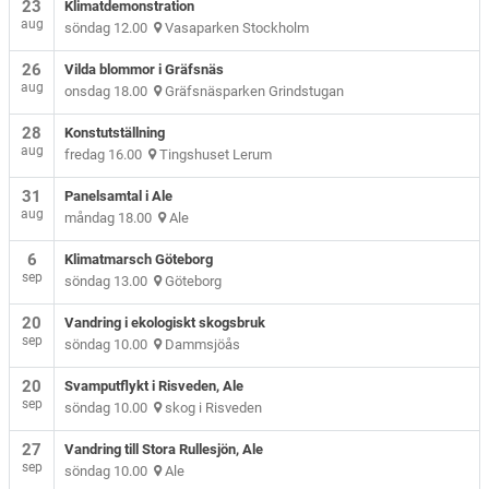
23
Klimatdemonstration
aug
söndag 12.00
Vasaparken Stockholm
26
Vilda blommor i Gräfsnäs
aug
onsdag 18.00
Gräfsnäsparken Grindstugan
28
Konstutställning
aug
fredag 16.00
Tingshuset Lerum
31
Panelsamtal i Ale
aug
måndag 18.00
Ale
6
Klimatmarsch Göteborg
sep
söndag 13.00
Göteborg
20
Vandring i ekologiskt skogsbruk
sep
söndag 10.00
Dammsjöås
20
Svamputflykt i Risveden, Ale
sep
söndag 10.00
skog i Risveden
27
Vandring till Stora Rullesjön, Ale
sep
söndag 10.00
Ale