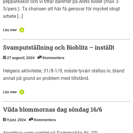
pepparkakor och vi tittar därefter på Årets bilder (max 3-
5/pers.). Ta chansen att här få gensvar för mycket idogt
arbete […]
Läs mer
Svamputställning och Bioblitz – inställt
27 augusti, 2024
Kommentera
Helgens aktiviteter, 31/8-1/9, måste tyvärr ställas in, bland
annat på grund av problem med tillstånd.
Läs mer
Vilda blommornas dag söndag 16/6
9 juni, 2024
Kommentera
Anordnas som vanligt på Dammsjöås (kl. 10).