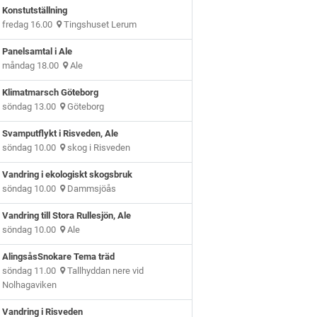
Konstutställning
fredag 16.00
Tingshuset Lerum
Panelsamtal i Ale
måndag 18.00
Ale
Klimatmarsch Göteborg
söndag 13.00
Göteborg
Svamputflykt i Risveden, Ale
söndag 10.00
skog i Risveden
Vandring i ekologiskt skogsbruk
söndag 10.00
Dammsjöås
Vandring till Stora Rullesjön, Ale
söndag 10.00
Ale
AlingsåsSnokare Tema träd
söndag 11.00
Tallhyddan nere vid
Nolhagaviken
Vandring i Risveden