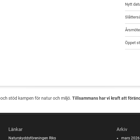
Nytt dat
Slåtters
Årsmöte 
Öppet st
och stöd kampen för natur och miljö.
Tillsammans har vi kraft att förän
Länkar
Arkiv
Naturskyddsföreningen Riks
mars 2026