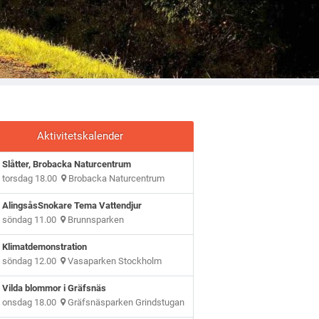
Aktivitetskalender
Slåtter, Brobacka Naturcentrum
torsdag 18.00
Brobacka Naturcentrum
AlingsåsSnokare Tema Vattendjur
söndag 11.00
Brunnsparken
Klimatdemonstration
söndag 12.00
Vasaparken Stockholm
Vilda blommor i Gräfsnäs
onsdag 18.00
Gräfsnäsparken Grindstugan