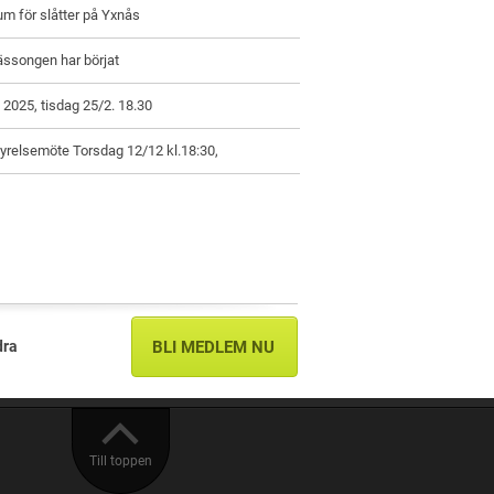
um för slåtter på Yxnås
ässongen har börjat
2025, tisdag 25/2. 18.30
yrelsemöte Torsdag 12/12 kl.18:30,
dra
BLI MEDLEM NU
Till toppen