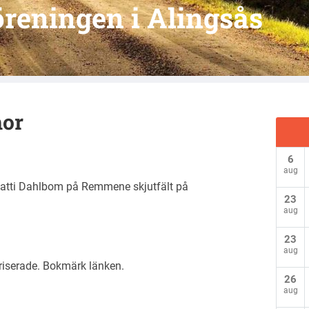
reningen i Alingsås
mor
6
aug
r Matti Dahlbom på Remmene skjutfält på
23
aug
23
aug
riserade
. Bokmärk
länken
.
26
aug