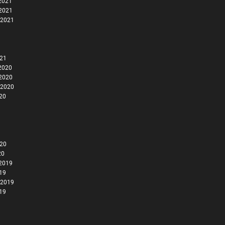
2021
2021
 2021
021
2020
2020
 2020
020
020
20
2019
019
 2019
019