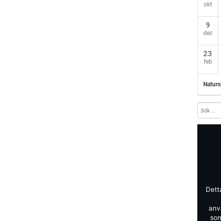
okt
9
dec
23
feb
Naturs
Dett
anv
som