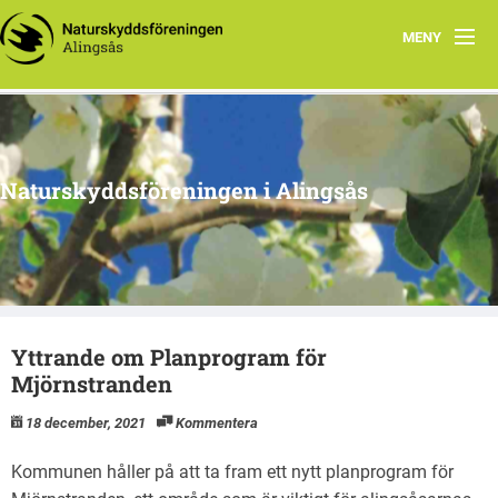
MENY
Aktuellt
Program 2026
Naturskyddsföreningen i Alingsås
Grupper
Samarbetsprojekt
Om oss
Yttrande om Planprogram för
Mjörnstranden
18 december, 2021
Kommentera
Kommunen håller på att ta fram ett nytt planprogram för