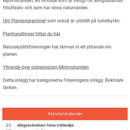
Mjörnstranden, ett område som är viktigt för alingsåsarnas
friluftssliv och som har stora naturvärden.
Om Planprogrammet
som också är utställt på turistbyrån.
Planhandlingar hittar du här
Naturskyddsföreningen har lämnat in ett yttrande om
planen.
Yttrande över planprogram Mjörnstranden
Detta inlägg har kategorierna
Föreningens inlägg
. Bokmärk
länken
.
Aktivitetskalender
23
AlingsåsSnokare Tema Vattendjur