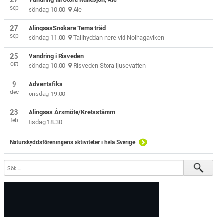
27
sep
söndag 10.00
Ale
27
AlingsåsSnokare Tema träd
sep
söndag 11.00
Tallhyddan nere vid Nolhagaviken
25
Vandring i Risveden
okt
söndag 10.00
Risveden Stora ljusevatten
9
Adventsfika
dec
onsdag 19.00
23
Alingsås Årsmöte/Kretsstämm
feb
tisdag 18.30
Naturskyddsföreningens aktiviteter i hela Sverige