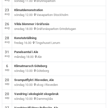
aug
söndag 11.00
Brunnsparken
23
Klimatdemonstration
aug
söndag 12.00
Vasaparken Stockholm
26
Vilda blommor i Gräfsnäs
aug
onsdag 18.00
Gräfsnäsparken Grindstugan
28
Konstutställning
aug
fredag 16.00
Tingshuset Lerum
31
Panelsamtal i Ale
aug
måndag 18.00
Ale
6
Klimatmarsch Göteborg
sep
söndag 13.00
Göteborg
20
Svamputflykt i Risveden, Ale
sep
söndag 10.00
skog i Risveden
20
Vandring i ekologiskt skogsbruk
sep
söndag 10.00
Dammsjöås
Vandring till Stora Rullesjön, Ale