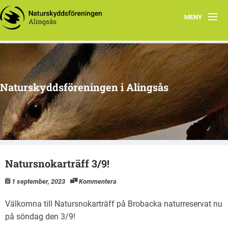
MENY
Aktuellt
Program 2026
Naturskyddsföreningen i Alingsås
Grupper
Samarbetsprojekt
Om oss
Natursnokarträff 3/9!
1 september, 2023
Kommentera
Välkomna till Natursnokarträff på Brobacka naturreservat nu
på söndag den 3/9!