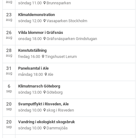
aug
söndag 11.00
Brunnsparken
23
Klimatdemonstration
aug
söndag 12.00
Vasaparken Stockholm
26
Vilda blommor i Gräfsnäs
aug
onsdag 18.00
Gräfsnäsparken Grindstugan
28
Konstutställning
aug
fredag 16.00
Tingshuset Lerum
31
Panelsamtal i Ale
aug
måndag 18.00
Ale
6
Klimatmarsch Göteborg
sep
söndag 13.00
Göteborg
20
Svamputflykt i Risveden, Ale
sep
söndag 10.00
skog i Risveden
20
Vandring i ekologiskt skogsbruk
sep
söndag 10.00
Dammsjöås