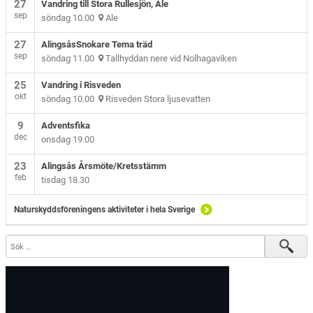
27
Vandring till Stora Rullesjön, Ale
sep
söndag 10.00
Ale
27
AlingsåsSnokare Tema träd
sep
söndag 11.00
Tallhyddan nere vid Nolhagaviken
25
Vandring i Risveden
okt
söndag 10.00
Risveden Stora ljusevatten
9
Adventsfika
dec
onsdag 19.00
23
Alingsås Årsmöte/Kretsstämm
feb
tisdag 18.30
Naturskyddsföreningens aktiviteter i hela Sverige